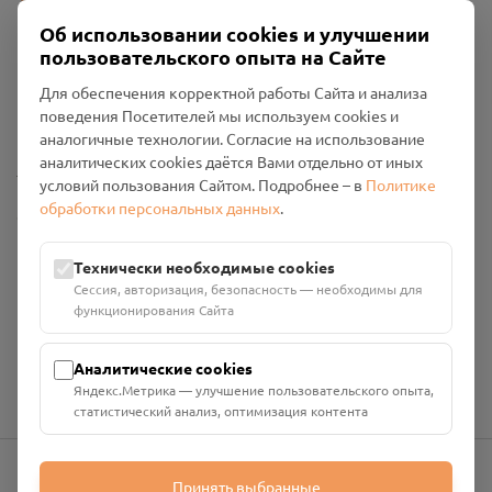
Об использовании cookies и улучшении
пользовательского опыта на Сайте
Пользовательское соглашение
Для обеспечения корректной работы Сайта и анализа
Политика конфиденциальности
поведения Посетителей мы используем cookies и
Промо-материалы
аналогичные технологии. Согласие на использование
аналитических cookies даётся Вами отдельно от иных
Настройки cookies
условий пользования Сайтом. Подробнее – в
Политике
обработки персональных данных
.
Общество с ограниченной ответственностью «Смоленский
Проект Помним»
ИНН: 6700029207 ОГРН: 1256700001986
Технически необходимые cookies
Юридический адрес: 216790, Смоленская область, р-н
Сессия, авторизация, безопасность — необходимы для
Руднянский, г. Рудня, улица Западная, д. 26А, пом. 18
функционирования Сайта
Номер счёта: 40702810901130004287 в АО "АЛЬФА-БАНК"
Кор. счёт: 30101810200000000593
Аналитические cookies
Яндекс.Метрика — улучшение пользовательского опыта,
статистический анализ, оптимизация контента
Принять выбранные