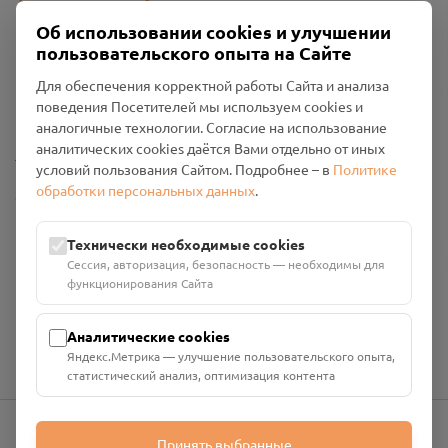
Об использовании cookies и улучшении
пользовательского опыта на Сайте
Пользовательское соглашение
Для обеспечения корректной работы Сайта и анализа
Политика конфиденциальности
поведения Посетителей мы используем cookies и
Промо-материалы
аналогичные технологии. Согласие на использование
аналитических cookies даётся Вами отдельно от иных
Настройки cookies
условий пользования Сайтом. Подробнее – в
Политике
обработки персональных данных
.
Общество с ограниченной ответственностью «Смоленский
Проект Помним»
ИНН: 6700029207 ОГРН: 1256700001986
Технически необходимые cookies
Юридический адрес: 216790, Смоленская область, р-н
Сессия, авторизация, безопасность — необходимы для
Руднянский, г. Рудня, улица Западная, д. 26А, пом. 18
функционирования Сайта
Номер счёта: 40702810901130004287 в АО "АЛЬФА-БАНК"
Кор. счёт: 30101810200000000593
Аналитические cookies
Яндекс.Метрика — улучшение пользовательского опыта,
статистический анализ, оптимизация контента
Принять выбранные