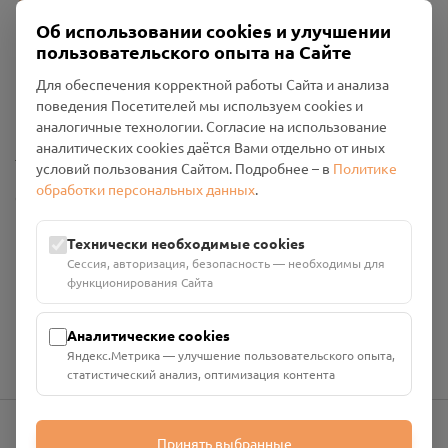
Об использовании cookies и улучшении
пользовательского опыта на Сайте
Пользовательское соглашение
Для обеспечения корректной работы Сайта и анализа
Политика конфиденциальности
поведения Посетителей мы используем cookies и
Промо-материалы
аналогичные технологии. Согласие на использование
аналитических cookies даётся Вами отдельно от иных
Настройки cookies
условий пользования Сайтом. Подробнее – в
Политике
обработки персональных данных
.
Общество с ограниченной ответственностью «Смоленский
Проект Помним»
ИНН: 6700029207 ОГРН: 1256700001986
Технически необходимые cookies
Юридический адрес: 216790, Смоленская область, р-н
Сессия, авторизация, безопасность — необходимы для
Руднянский, г. Рудня, улица Западная, д. 26А, пом. 18
функционирования Сайта
Номер счёта: 40702810901130004287 в АО "АЛЬФА-БАНК"
Кор. счёт: 30101810200000000593
Аналитические cookies
Яндекс.Метрика — улучшение пользовательского опыта,
статистический анализ, оптимизация контента
Принять выбранные