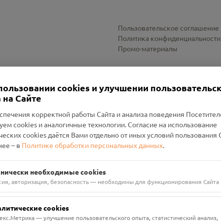
Пользовательское соглашение
Политика конфиденциальности
Промо-материалы
Настройки cookies
пользовании cookies и улучшении пользовательс
 на Сайте
спечения корректной работы Сайта и анализа поведения Посетите
уем cookies и аналогичные технологии. Согласие на использование
оленский Проект Помним»
ческих cookies даётся Вами отдельно от иных условий пользования 
ее – в
Политике обработки персональных данных
.
н Руднянский, г. Рудня, улица Западная, д. 26А, пом. 18
ФА-БАНК"
хнически необходимые cookies
сия, авторизация, безопасность — необходимы для функционирования Сайта
алитические cookies
екс.Метрика — улучшение пользовательского опыта, статистический анализ,