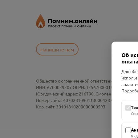
Напишите нам
Об ис
опыта
Для обе
использ
Общество с ограниченной ответственностью «См
аналити
ИНН: 6700029207 ОГРН: 1256700001986
Подробн
Юридический адрес: 216790, Смоленская область, р-
Номер счёта: 40702810901130004287 в АО "АЛЬ
Кор. счёт: 30101810200000000593
Те
Сес
Ан
Янд