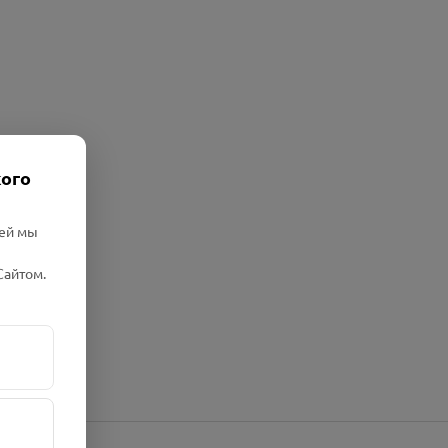
кого
лей мы
Сайтом.