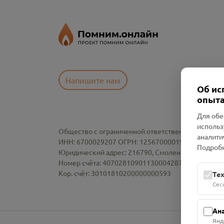
Напишите нам
Об ис
опыта
Для обе
использ
Общество с ограниченной ответственностью «См
аналити
ИНН: 6700029207 ОГРН: 1256700001986
Подробн
Юридический адрес: 216790, Смоленская область, р-
Номер счёта: 40702810901130004287 в АО "АЛЬ
Кор. счёт: 30101810200000000593
Те
Сес
Ан
Янд