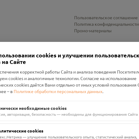
Пользовательское соглашение
Политика конфиденциальности
Промо-материалы
Настройки cookies
пользовании cookies и улучшении пользовательс
 на Сайте
спечения корректной работы Сайта и анализа поведения Посетите
уем cookies и аналогичные технологии. Согласие на использование
оленский Проект Помним»
ческих cookies даётся Вами отдельно от иных условий пользования 
ее – в
Политике обработки персональных данных
.
н Руднянский, г. Рудня, улица Западная, д. 26А, пом. 18
ФА-БАНК"
хнически необходимые cookies
сия, авторизация, безопасность — необходимы для функционирования Сайта
алитические cookies
екс.Метрика — улучшение пользовательского опыта, статистический анализ,