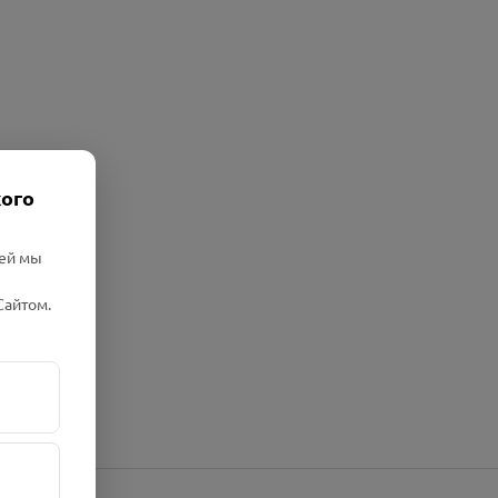
кого
лей мы
Сайтом.