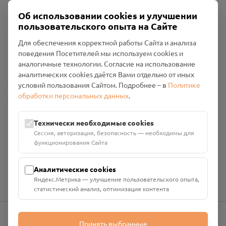
Об использовании cookies и улучшении
пользовательского опыта на Сайте
Пользовательское соглашение
Для обеспечения корректной работы Сайта и анализа
Политика конфиденциальности
поведения Посетителей мы используем cookies и
Промо-материалы
аналогичные технологии. Согласие на использование
аналитических cookies даётся Вами отдельно от иных
Настройки cookies
условий пользования Сайтом. Подробнее – в
Политике
обработки персональных данных
.
Общество с ограниченной ответственностью «Смоленский
Проект Помним»
ИНН: 6700029207 ОГРН: 1256700001986
Технически необходимые cookies
Юридический адрес: 216790, Смоленская область, р-н
Сессия, авторизация, безопасность — необходимы для
Руднянский, г. Рудня, улица Западная, д. 26А, пом. 18
функционирования Сайта
Номер счёта: 40702810901130004287 в АО "АЛЬФА-БАНК"
Кор. счёт: 30101810200000000593
Аналитические cookies
Яндекс.Метрика — улучшение пользовательского опыта,
статистический анализ, оптимизация контента
Принять выбранные