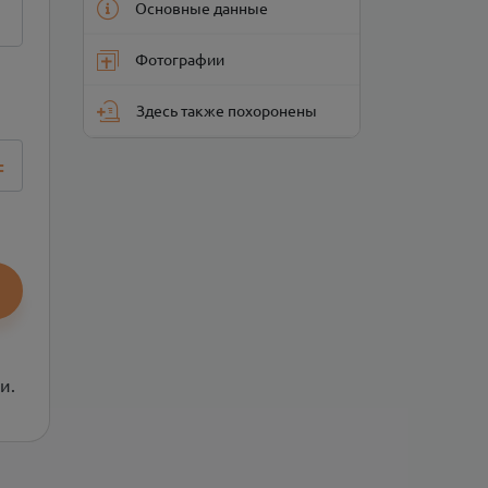
Основные данные
Фотографии
Здесь также похоронены
=
и.