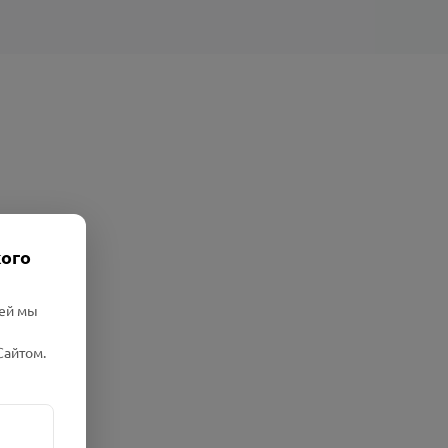
кого
лей мы
Сайтом.