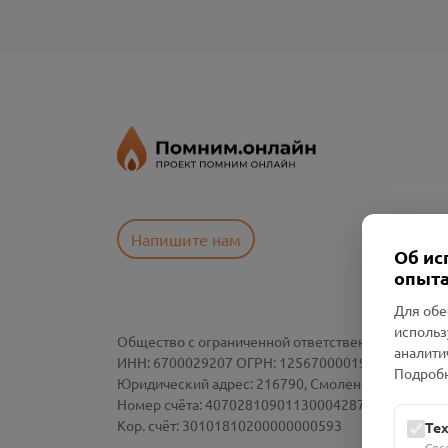
Напишите нам
Об ис
опыта
Для обе
использ
Общество с ограниченной ответственностью «См
аналити
ИНН: 6700029207 ОГРН: 1256700001986
Подробн
Юридический адрес: 216790, Смоленская область, р-
Номер счёта: 40702810901130004287 в АО "АЛЬ
Кор. счёт: 30101810200000000593
Те
Сес