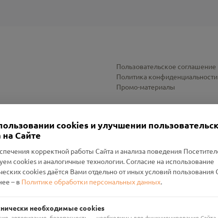
Пользовательское соглашение
Политика конфиденциальности
Промо-материалы
Настройки cookies
пользовании cookies и улучшении пользовательс
 на Сайте
спечения корректной работы Сайта и анализа поведения Посетите
уем cookies и аналогичные технологии. Согласие на использование
оленский Проект Помним»
ческих cookies даётся Вами отдельно от иных условий пользования 
ее – в
Политике обработки персональных данных
.
н Руднянский, г. Рудня, улица Западная, д. 26А, пом. 18
ФА-БАНК"
хнически необходимые cookies
сия, авторизация, безопасность — необходимы для функционирования Сайта