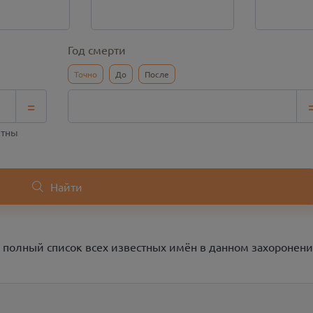
Год смерти
Точно
До
После
=
стны
Найти
 полный список всех известных имён в данном захоронени