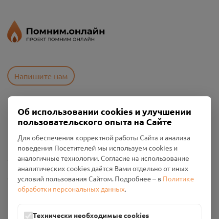
Напишите нам
Об использовании cookies и улучшении
Пользовательское соглашение
пользовательского опыта на Сайте
Политика конфиденциальности
Промо-материалы
Для обеспечения корректной работы Сайта и анализа
поведения Посетителей мы используем cookies и
Настройки cookies
аналогичные технологии. Согласие на использование
аналитических cookies даётся Вами отдельно от иных
Общество с ограниченной ответственностью «Смоленский
условий пользования Сайтом. Подробнее – в
Политике
Проект Помним»
обработки персональных данных
.
ИНН: 6700029207 ОГРН: 1256700001986
Юридический адрес: 216790, Смоленская область, р-н
Технически необходимые cookies