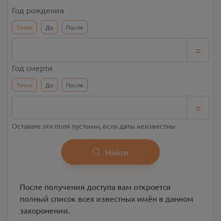
Год рождения
Точно
До
После
=
Год смерти
Точно
До
После
=
Оставьте эти поля пустыми, если даты неизвестны
Найти
После получения доступа вам откроется
полный список всех известных имён в данном
захоронении.