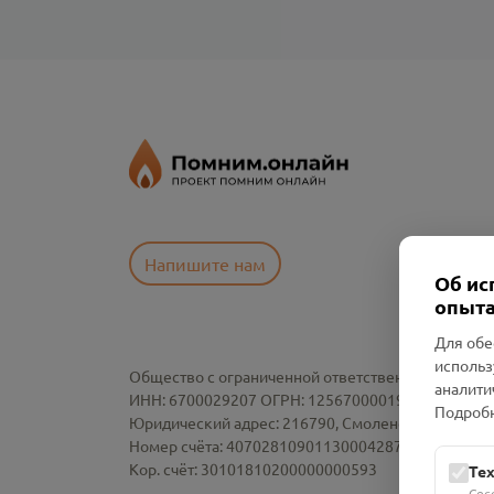
Напишите нам
Об ис
опыта
Для обе
использ
Общество с ограниченной ответственностью «См
аналити
ИНН: 6700029207 ОГРН: 1256700001986
Подробн
Юридический адрес: 216790, Смоленская область, р-
Номер счёта: 40702810901130004287 в АО "АЛЬ
Кор. счёт: 30101810200000000593
Те
Сес