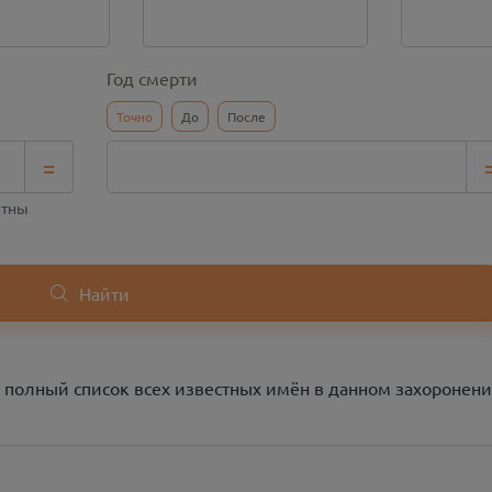
Год смерти
Точно
До
После
=
стны
Найти
 полный список всех известных имён в данном захоронени