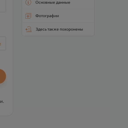
Основные данные
Фотографии
Здесь также похоронены
=
и.