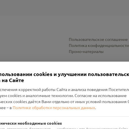
Пользовательское соглашение
Политика конфиденциальности
Промо-материалы
Настройки cookies
пользовании cookies и улучшении пользовательс
 на Сайте
спечения корректной работы Сайта и анализа поведения Посетите
уем cookies и аналогичные технологии. Согласие на использование
оленский Проект Помним»
ческих cookies даётся Вами отдельно от иных условий пользования 
ее – в
Политике обработки персональных данных
.
н Руднянский, г. Рудня, улица Западная, д. 26А, пом. 18
ФА-БАНК"
хнически необходимые cookies
сия, авторизация, безопасность — необходимы для функционирования Сайта