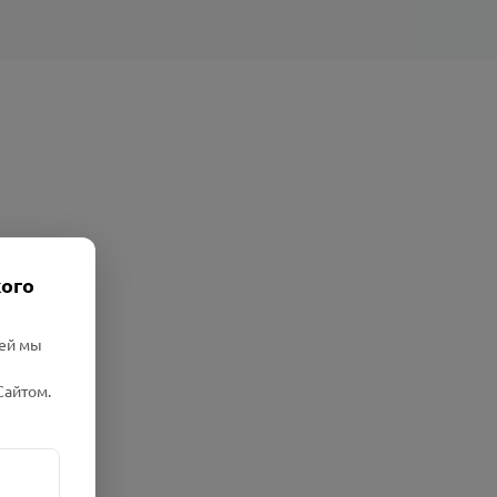
кого
лей мы
Сайтом.