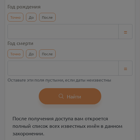
Год рождения
Точно
До
После
=
Год смерти
Точно
До
После
=
Оставьте эти поля пустыми, если даты неизвестны
Найти
После получения доступа вам откроется
полный список всех известных имён в данном
захоронении.