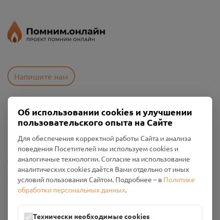
Напишите нам
Об использовании cookies и улучшении
Пользовательское соглашение
пользовательского опыта на Сайте
Политика конфиденциальности
Промо-материалы
Для обеспечения корректной работы Сайта и анализа
поведения Посетителей мы используем cookies и
Настройки cookies
аналогичные технологии. Согласие на использование
аналитических cookies даётся Вами отдельно от иных
Общество с ограниченной ответственностью «Смоленский
условий пользования Сайтом. Подробнее – в
Политике
Проект Помним»
обработки персональных данных
.
ИНН: 6700029207 ОГРН: 1256700001986
Юридический адрес: 216790, Смоленская область, р-н
Технически необходимые cookies