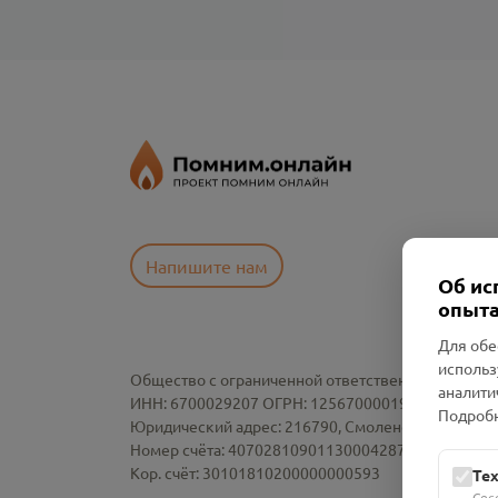
Напишите нам
Об ис
опыта
Для обе
использ
Общество с ограниченной ответственностью «См
аналити
ИНН: 6700029207 ОГРН: 1256700001986
Подробн
Юридический адрес: 216790, Смоленская область, р-
Номер счёта: 40702810901130004287 в АО "АЛЬ
Кор. счёт: 30101810200000000593
Те
Сес