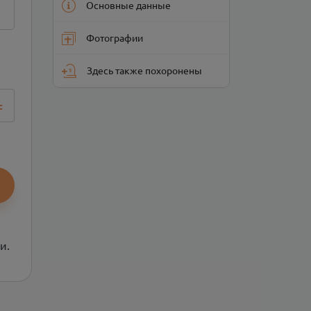
Основные данные
Фотографии
Здесь также похоронены
=
и.