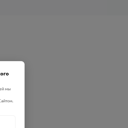
кого
лей мы
Сайтом.