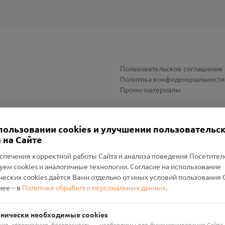
Пользовательское соглашение
Политика конфиденциальности
Промо-материалы
Настройки cookies
пользовании cookies и улучшении пользовательс
 на Сайте
спечения корректной работы Сайта и анализа поведения Посетите
уем cookies и аналогичные технологии. Согласие на использование
оленский Проект Помним»
ческих cookies даётся Вами отдельно от иных условий пользования 
ее – в
Политике обработки персональных данных
.
н Руднянский, г. Рудня, улица Западная, д. 26А, пом. 18
ФА-БАНК"
хнически необходимые cookies
сия, авторизация, безопасность — необходимы для функционирования Сайта