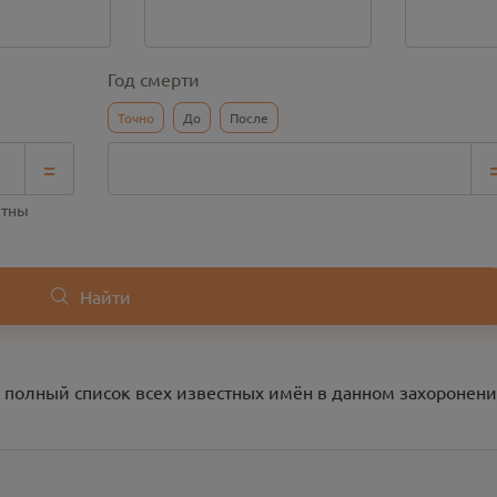
Год смерти
Точно
До
После
=
стны
Найти
 полный список всех известных имён в данном захоронени