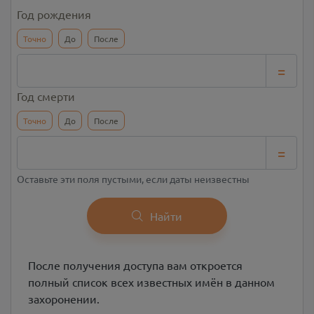
Год рождения
Точно
До
После
=
Год смерти
Точно
До
После
=
Оставьте эти поля пустыми, если даты неизвестны
Найти
После получения доступа вам откроется
полный список всех известных имён в данном
захоронении.