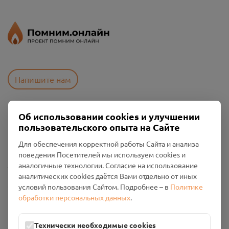
Напишите нам
Об использовании cookies и улучшении
Пользовательское соглашение
пользовательского опыта на Сайте
Политика конфиденциальности
Промо-материалы
Для обеспечения корректной работы Сайта и анализа
поведения Посетителей мы используем cookies и
Настройки cookies
аналогичные технологии. Согласие на использование
аналитических cookies даётся Вами отдельно от иных
Общество с ограниченной ответственностью «Смоленский
условий пользования Сайтом. Подробнее – в
Политике
Проект Помним»
обработки персональных данных
.
ИНН: 6700029207 ОГРН: 1256700001986
Юридический адрес: 216790, Смоленская область, р-н
Технически необходимые cookies