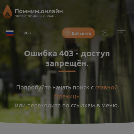
Добавить
RUB
Ошибка
403
-
доступ
запрещён
.
Попробуйте начать поиск с
главной
страницы
или переходите по ссылкам в меню.