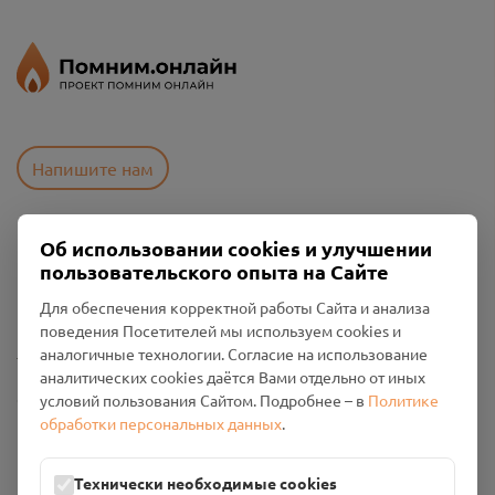
Напишите нам
Об использовании cookies и улучшении
Пользовательское соглашение
пользовательского опыта на Сайте
Политика конфиденциальности
Промо-материалы
Для обеспечения корректной работы Сайта и анализа
поведения Посетителей мы используем cookies и
Настройки cookies
аналогичные технологии. Согласие на использование
аналитических cookies даётся Вами отдельно от иных
Общество с ограниченной ответственностью «Смоленский
условий пользования Сайтом. Подробнее – в
Политике
Проект Помним»
обработки персональных данных
.
ИНН: 6700029207 ОГРН: 1256700001986
Юридический адрес: 216790, Смоленская область, р-н
Технически необходимые cookies
Руднянский, г. Рудня, улица Западная, д. 26А, пом. 18