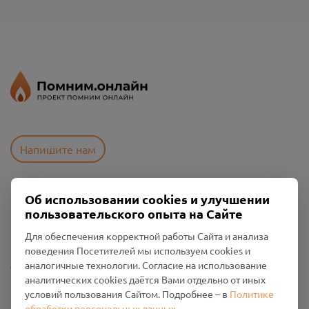
Напишите нам
Об использовании cookies и улучшении
Пользовательское соглашение
пользовательского опыта на Сайте
Политика конфиденциальности
Промо-материалы
Для обеспечения корректной работы Сайта и анализа
поведения Посетителей мы используем cookies и
Настройки cookies
аналогичные технологии. Согласие на использование
аналитических cookies даётся Вами отдельно от иных
Общество с ограниченной ответственностью «Смоленский
условий пользования Сайтом. Подробнее – в
Политике
Проект Помним»
обработки персональных данных
.