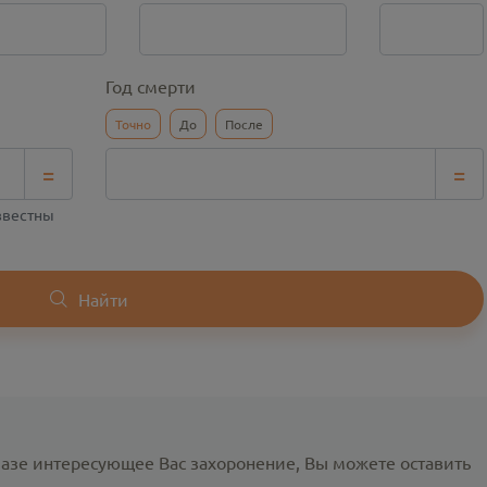
Год смерти
Точно
До
После
=
=
известны
Найти
базе интересующее Вас захоронение, Вы можете оставить