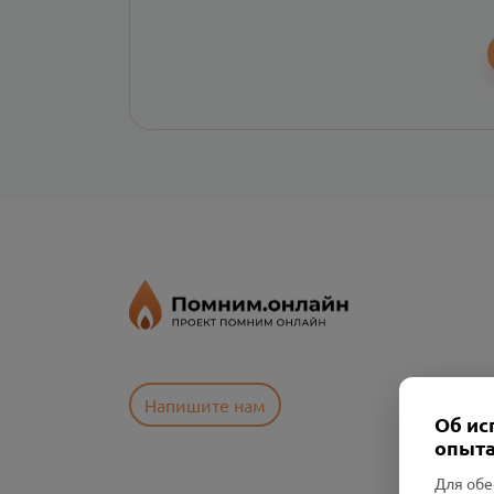
Напишите нам
Об ис
опыта
Для обе