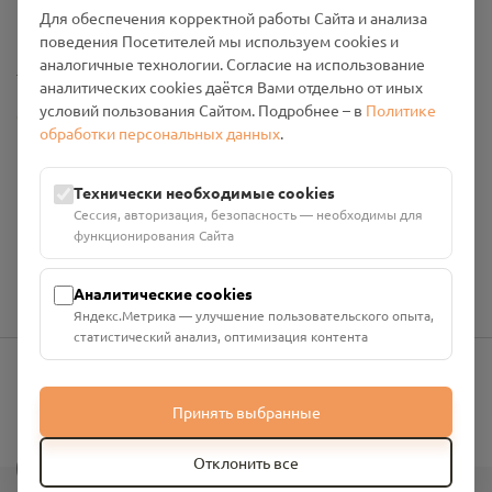
Промо-материалы
Для обеспечения корректной работы Сайта и анализа
поведения Посетителей мы используем cookies и
аналогичные технологии. Согласие на использование
Настройки cookies
аналитических cookies даётся Вами отдельно от иных
условий пользования Сайтом. Подробнее – в
Политике
Общество с ограниченной ответственностью «Смоленский
обработки персональных данных
.
Проект Помним»
ИНН: 6700029207 ОГРН: 1256700001986
Юридический адрес: 216790, Смоленская область, р-н
Технически необходимые cookies
Руднянский, г. Рудня, улица Западная, д. 26А, пом. 18
Сессия, авторизация, безопасность — необходимы для
Номер счёта: 40702810901130004287 в АО "АЛЬФА-БАНК"
функционирования Сайта
Кор. счёт: 30101810200000000593
Аналитические cookies
Яндекс.Метрика — улучшение пользовательского опыта,
статистический анализ, оптимизация контента
info@pomnim.online
Принять выбранные
?
Отклонить все