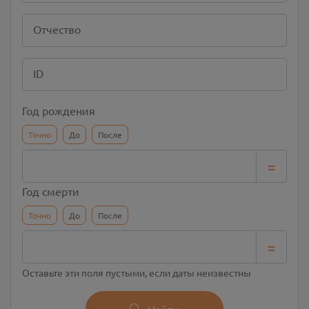
Отчество
ID
Год рождения
Точно
До
После
=
Год смерти
Точно
До
После
=
Оставьте эти поля пустыми, если даты неизвестны
Найти