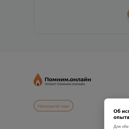
Напишите нам
Об ис
опыта
Для обе