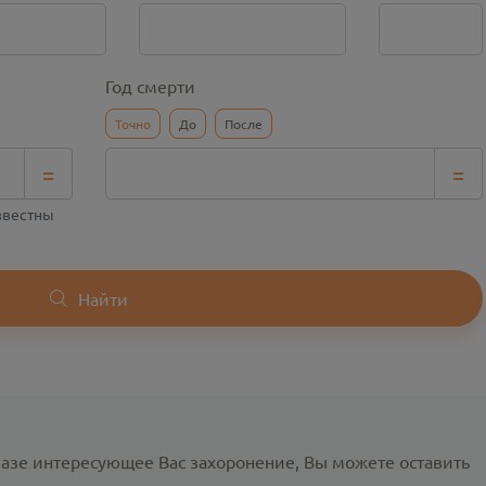
Год смерти
Точно
До
После
=
=
известны
Найти
базе интересующее Вас захоронение, Вы можете оставить