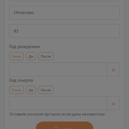
Отчество
ID
Год рождения
Точно
До
После
=
Год смерти
Точно
До
После
=
Оставьте эти поля пустыми, если даты неизвестны
Найти