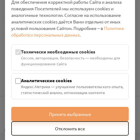
Для обеспечения корректной работы Сайта и анализа
Промо-материалы
поведения Посетителей мы используем cookies и
аналогичные технологии. Согласие на использование
Настройки cookies
аналитических cookies даётся Вами отдельно от иных
условий пользования Сайтом. Подробнее – в
Политике
Общество с ограниченной ответственностью «Смоленский
обработки персональных данных
.
Проект Помним»
ИНН: 6700029207 ОГРН: 1256700001986
Технически необходимые cookies
Юридический адрес: 216790, Смоленская область, р-н
Сессия, авторизация, безопасность — необходимы для
Руднянский, г. Рудня, улица Западная, д. 26А, пом. 18
функционирования Сайта
Номер счёта: 40702810901130004287 в АО "АЛЬФА-БАНК"
Кор. счёт: 30101810200000000593
Аналитические cookies
Яндекс.Метрика — улучшение пользовательского опыта,
статистический анализ, оптимизация контента
Принять выбранные
info@pomnim.online
?
Отклонить все