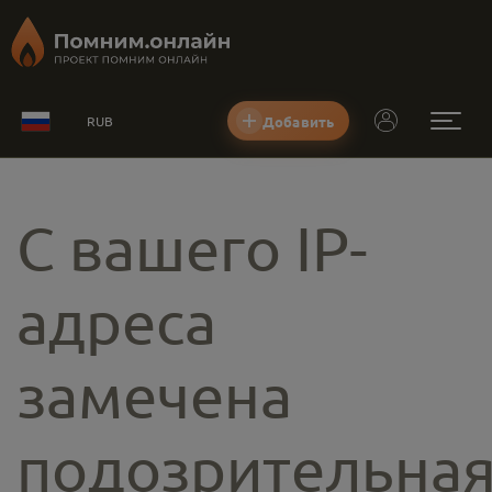
Добавить
RUB
С вашего IP-
адреса
замечена
подозрительна