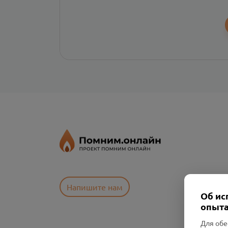
Напишите нам
Об ис
опыта
Для обе