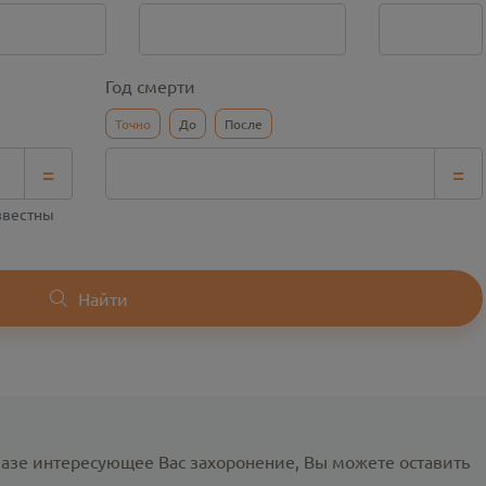
Год смерти
Точно
До
После
=
=
известны
Найти
базе интересующее Вас захоронение, Вы можете оставить