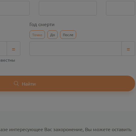
Год смерти
Точно
До
После
=
=
известны
Найти
базе интересующее Вас захоронение, Вы можете оставить