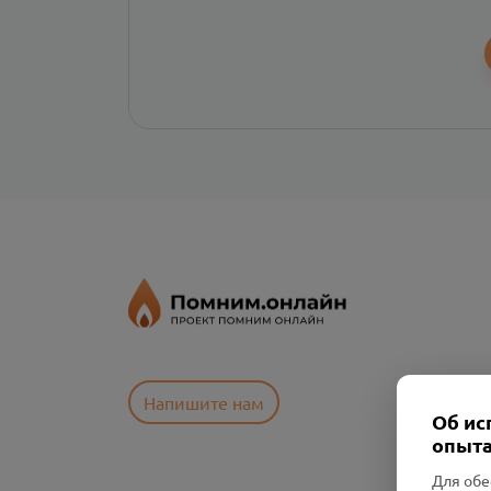
Напишите нам
Об ис
опыта
Для обе