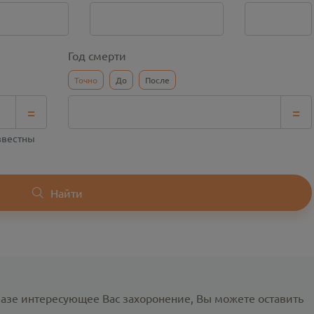
Год смерти
Точно
До
После
=
=
известны
Найти
базе интересующее Вас захоронение, Вы можете оставить