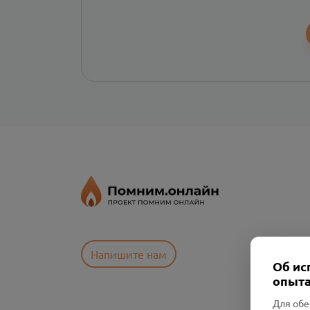
Напишите нам
Об ис
опыта
Для обе