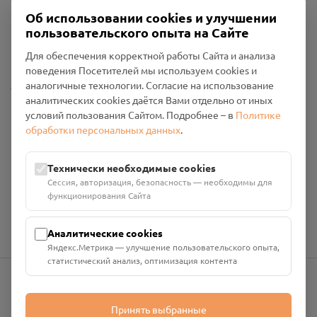
Об использовании cookies и улучшении
Пользовательское соглашение
пользовательского опыта на Сайте
Политика конфиденциальности
Промо-материалы
Для обеспечения корректной работы Сайта и анализа
поведения Посетителей мы используем cookies и
Настройки cookies
аналогичные технологии. Согласие на использование
аналитических cookies даётся Вами отдельно от иных
условий пользования Сайтом. Подробнее – в
Политике
Общество с ограниченной ответственностью «Смоленский
обработки персональных данных
.
Проект Помним»
ИНН: 6700029207 ОГРН: 1256700001986
Юридический адрес: 216790, Смоленская область, р-н
Технически необходимые cookies
Руднянский, г. Рудня, улица Западная, д. 26А, пом. 18
Сессия, авторизация, безопасность — необходимы для
Номер счёта: 40702810901130004287 в АО "АЛЬФА-БАНК"
функционирования Сайта
Кор. счёт: 30101810200000000593
Аналитические cookies
Яндекс.Метрика — улучшение пользовательского опыта,
статистический анализ, оптимизация контента
info@pomnim.online
Принять выбранные