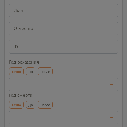
Имя
Отчество
ID
Год рождения
Точно
До
После
=
Год смерти
Точно
До
После
=