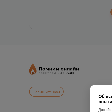
Напишите нам
Об ис
опыта
Для обе