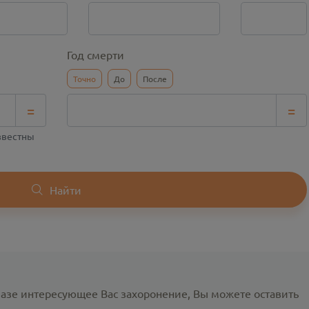
Год смерти
Точно
До
После
=
=
известны
Найти
базе интересующее Вас захоронение, Вы можете оставить