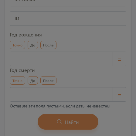
ID
Год рождения
Точно
До
После
=
Год смерти
Точно
До
После
=
Оставьте эти поля пустыми, если даты неизвестны
Найти