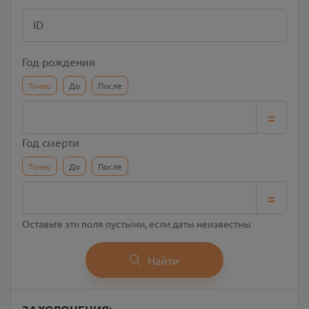
ID
Год рождения
Точно
До
После
=
Год смерти
Точно
До
После
=
Оставьте эти поля пустыми, если даты неизвестны
Найти