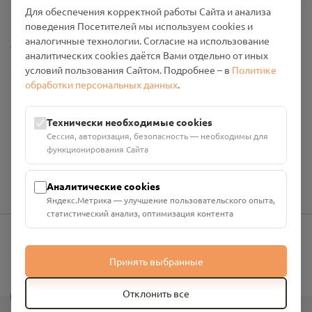
Промо-материалы
Для обеспечения корректной работы Сайта и анализа
поведения Посетителей мы используем cookies и
аналогичные технологии. Согласие на использование
Настройки cookies
аналитических cookies даётся Вами отдельно от иных
условий пользования Сайтом. Подробнее – в
Политике
Общество с ограниченной ответственностью «Смоленский
обработки персональных данных
.
Проект Помним»
ИНН: 6700029207 ОГРН: 1256700001986
Юридический адрес: 216790, Смоленская область, р-н
Технически необходимые cookies
Руднянский, г. Рудня, улица Западная, д. 26А, пом. 18
Сессия, авторизация, безопасность — необходимы для
Номер счёта: 40702810901130004287 в АО "АЛЬФА-БАНК"
функционирования Сайта
Кор. счёт: 30101810200000000593
Аналитические cookies
Яндекс.Метрика — улучшение пользовательского опыта,
статистический анализ, оптимизация контента
info@pomnim.online
Принять выбранные
?
Отклонить все