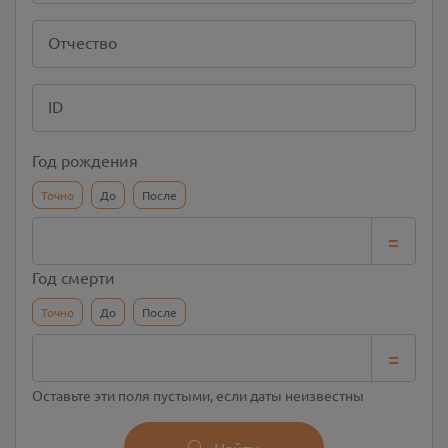
Отчество
ID
Год рождения
Точно
До
После
=
Год смерти
Точно
До
После
=
Оставьте эти поля пустыми, если даты неизвестны
Найти