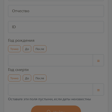
Отчество
ID
Год рождения
Точно
До
После
=
Год смерти
Точно
До
После
=
Оставьте эти поля пустыми, если даты неизвестны
Найти