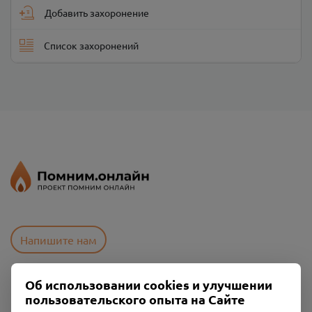
Добавить захоронение
Список захоронений
Напишите нам
Об использовании cookies и улучшении
Пользовательское соглашение
пользовательского опыта на Сайте
Политика конфиденциальности