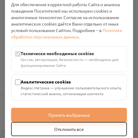
Для обеспечения корректной работы Сайта и анализа
Промо-материалы
поведения Посетителей мы используем cookies и
аналогичные технологии. Согласие на использование
Настройки cookies
аналитических cookies даётся Вами отдельно от иных
условий пользования Сайтом. Подробнее – в
Политике
Общество с ограниченной ответственностью «Смоленский
обработки персональных данных
.
Проект Помним»
ИНН: 6700029207 ОГРН: 1256700001986
Юридический адрес: 216790, Смоленская область, р-н
Технически необходимые cookies
Руднянский, г. Рудня, улица Западная, д. 26А, пом. 18
Сессия, авторизация, безопасность — необходимы для
Номер счёта: 40702810901130004287 в АО "АЛЬФА-БАНК"
функционирования Сайта
Кор. счёт: 30101810200000000593
Аналитические cookies
Яндекс.Метрика — улучшение пользовательского опыта,
статистический анализ, оптимизация контента
info@pomnim.online
Принять выбранные
?
Отклонить все