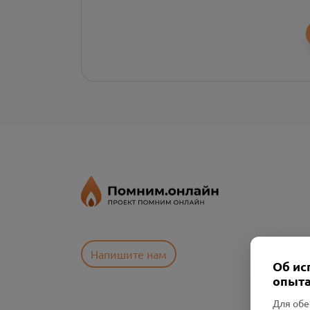
Напишите нам
Об ис
опыта
Для обе