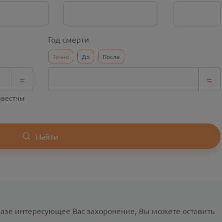
Год смерти
Точно
До
После
=
=
известны
Найти
базе интересующее Вас захоронение, Вы можете оставить