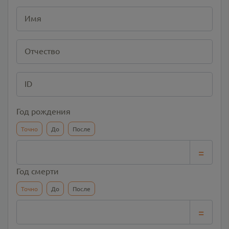
Имя
Отчество
ID
Год рождения
Точно
До
После
=
Год смерти
Точно
До
После
=