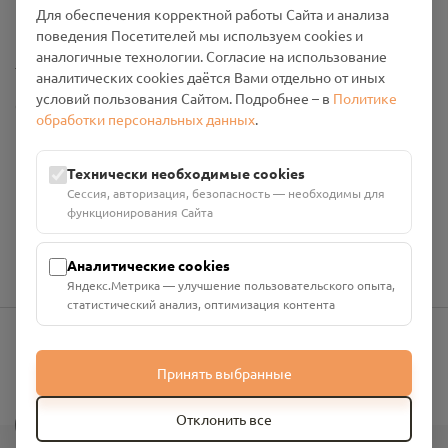
Для обеспечения корректной работы Сайта и анализа
Промо-материалы
поведения Посетителей мы используем cookies и
аналогичные технологии. Согласие на использование
Настройки cookies
аналитических cookies даётся Вами отдельно от иных
условий пользования Сайтом. Подробнее – в
Политике
Общество с ограниченной ответственностью «Смоленский
обработки персональных данных
.
Проект Помним»
ИНН: 6700029207 ОГРН: 1256700001986
Юридический адрес: 216790, Смоленская область, р-н
Технически необходимые cookies
Руднянский, г. Рудня, улица Западная, д. 26А, пом. 18
Сессия, авторизация, безопасность — необходимы для
Номер счёта: 40702810901130004287 в АО "АЛЬФА-БАНК"
функционирования Сайта
Кор. счёт: 30101810200000000593
Аналитические cookies
Яндекс.Метрика — улучшение пользовательского опыта,
статистический анализ, оптимизация контента
info@pomnim.online
Принять выбранные
?
Отклонить все