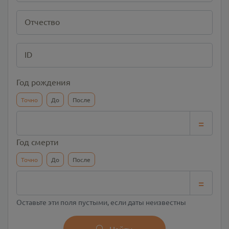
Отчество
ID
Год рождения
Точно
До
После
=
Год смерти
Точно
До
После
=
Оставьте эти поля пустыми, если даты неизвестны
Найти