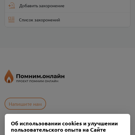
Добавить захоронение
Список захоронений
Напишите нам
Об использовании cookies и улучшении
Пользовательское соглашение
пользовательского опыта на Сайте
Политика конфиденциальности