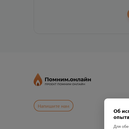
Напишите нам
Об ис
опыта
Для обе