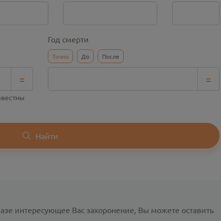
Год смерти
Точно
До
После
=
=
известны
Найти
базе интересующее Вас захоронение, Вы можете оставить