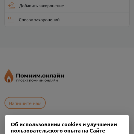
Добавить захоронение
Список захоронений
Напишите нам
Об использовании cookies и улучшении
Пользовательское соглашение
пользовательского опыта на Сайте
Политика конфиденциальности