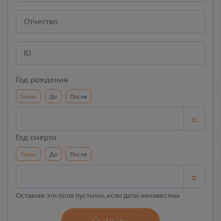
Отчество
ID
Год рождения
Точно
До
После
=
Год смерти
Точно
До
После
=
Оставьте эти поля пустыми, если даты неизвестны
Найти