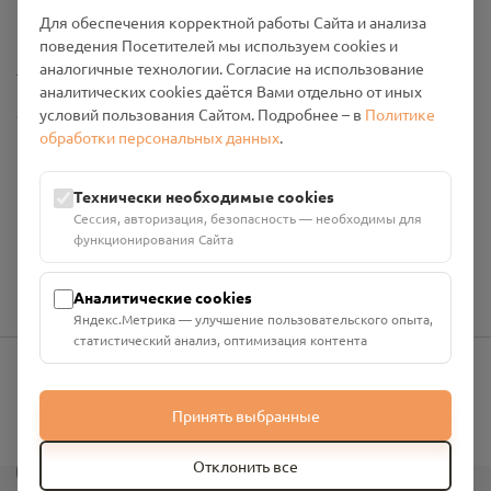
Промо-материалы
Для обеспечения корректной работы Сайта и анализа
поведения Посетителей мы используем cookies и
Настройки cookies
аналогичные технологии. Согласие на использование
аналитических cookies даётся Вами отдельно от иных
условий пользования Сайтом. Подробнее – в
Политике
Общество с ограниченной ответственностью «Смоленский
обработки персональных данных
.
Проект Помним»
ИНН: 6700029207 ОГРН: 1256700001986
Юридический адрес: 216790, Смоленская область, р-н
Технически необходимые cookies
Руднянский, г. Рудня, улица Западная, д. 26А, пом. 18
Сессия, авторизация, безопасность — необходимы для
Номер счёта: 40702810901130004287 в АО "АЛЬФА-БАНК"
функционирования Сайта
Кор. счёт: 30101810200000000593
Аналитические cookies
Яндекс.Метрика — улучшение пользовательского опыта,
статистический анализ, оптимизация контента
info@pomnim.online
Принять выбранные
?
Отклонить все