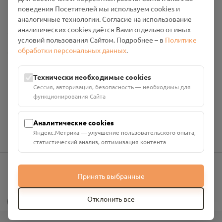
Промо-материалы
поведения Посетителей мы используем cookies и
аналогичные технологии. Согласие на использование
аналитических cookies даётся Вами отдельно от иных
Настройки cookies
условий пользования Сайтом. Подробнее – в
Политике
обработки персональных данных
.
Общество с ограниченной ответственностью «Смоленский
Проект Помним»
ИНН: 6700029207 ОГРН: 1256700001986
Технически необходимые cookies
Юридический адрес: 216790, Смоленская область, р-н
Сессия, авторизация, безопасность — необходимы для
Руднянский, г. Рудня, улица Западная, д. 26А, пом. 18
функционирования Сайта
Номер счёта: 40702810901130004287 в АО "АЛЬФА-БАНК"
Кор. счёт: 30101810200000000593
Аналитические cookies
Яндекс.Метрика — улучшение пользовательского опыта,
статистический анализ, оптимизация контента
Принять выбранные
info@pomnim.online
?
Отклонить все