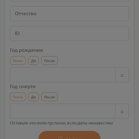
Отчество
ID
Год рождения
Точно
До
После
=
Год смерти
Точно
До
После
=
Оставьте эти поля пустыми, если даты неизвестны
Найти