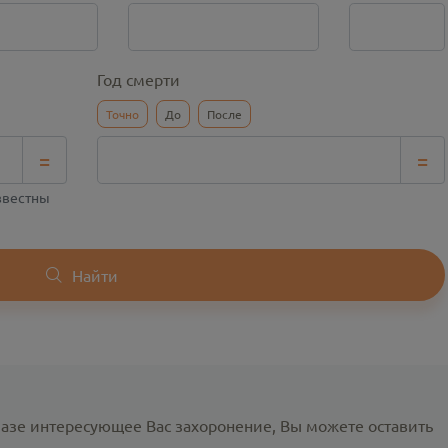
Год смерти
Точно
До
После
=
=
известны
Найти
базе интересующее Вас захоронение, Вы можете оставить