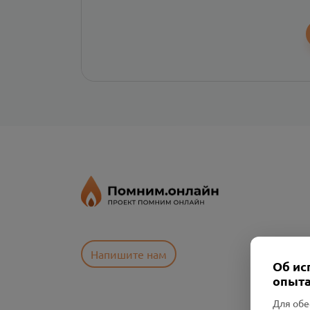
Напишите нам
Об ис
опыта
Для обе