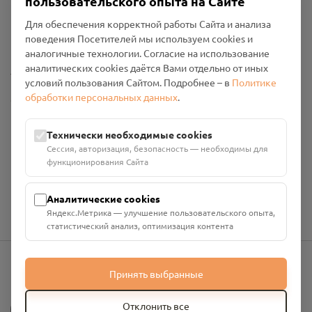
пользовательского опыта на Сайте
Пользовательское соглашение
Политика конфиденциальности
Для обеспечения корректной работы Сайта и анализа
Промо-материалы
поведения Посетителей мы используем cookies и
аналогичные технологии. Согласие на использование
аналитических cookies даётся Вами отдельно от иных
Настройки cookies
условий пользования Сайтом. Подробнее – в
Политике
обработки персональных данных
.
Общество с ограниченной ответственностью «Смоленский
Проект Помним»
ИНН: 6700029207 ОГРН: 1256700001986
Технически необходимые cookies
Юридический адрес: 216790, Смоленская область, р-н
Сессия, авторизация, безопасность — необходимы для
Руднянский, г. Рудня, улица Западная, д. 26А, пом. 18
функционирования Сайта
Номер счёта: 40702810901130004287 в АО "АЛЬФА-БАНК"
Кор. счёт: 30101810200000000593
Аналитические cookies
Яндекс.Метрика — улучшение пользовательского опыта,
статистический анализ, оптимизация контента
Принять выбранные
info@pomnim.online
?
Отклонить все