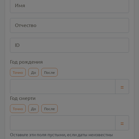
Имя
Отчество
ID
Год рождения
Точно
До
После
=
Год смерти
Точно
До
После
=
Оставьте эти поля пустыми, если даты неизвестны