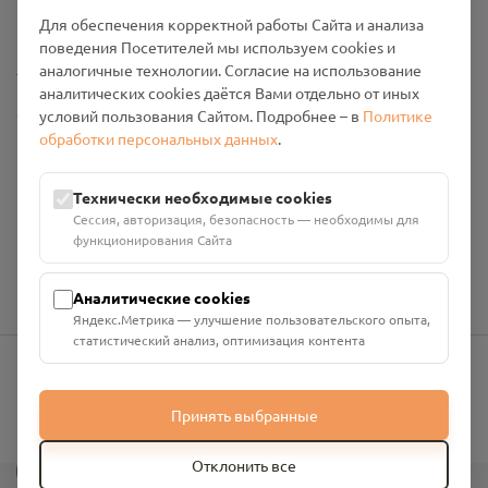
Промо-материалы
Для обеспечения корректной работы Сайта и анализа
поведения Посетителей мы используем cookies и
Настройки cookies
аналогичные технологии. Согласие на использование
аналитических cookies даётся Вами отдельно от иных
Общество с ограниченной ответственностью «Смоленский
условий пользования Сайтом. Подробнее – в
Политике
Проект Помним»
обработки персональных данных
.
ИНН: 6700029207 ОГРН: 1256700001986
Юридический адрес: 216790, Смоленская область, р-н
Технически необходимые cookies
Руднянский, г. Рудня, улица Западная, д. 26А, пом. 18
Сессия, авторизация, безопасность — необходимы для
Номер счёта: 40702810901130004287 в АО "АЛЬФА-БАНК"
функционирования Сайта
Кор. счёт: 30101810200000000593
Аналитические cookies
Яндекс.Метрика — улучшение пользовательского опыта,
статистический анализ, оптимизация контента
info@pomnim.online
Принять выбранные
?
Отклонить все