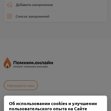
Добавить захоронение
Список захоронений
Напишите нам
Об использовании cookies и улучшении
Пользовательское соглашение
пользовательского опыта на Сайте
Политика конфиденциальности