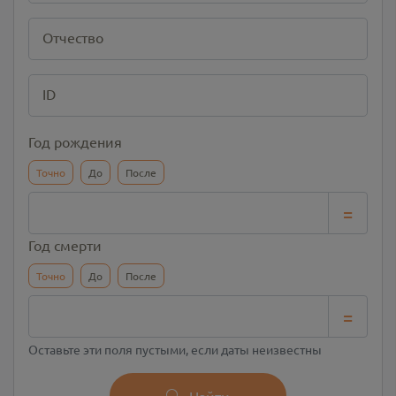
Отчество
ID
Год рождения
Точно
До
После
=
Год смерти
Точно
До
После
=
Оставьте эти поля пустыми, если даты неизвестны
Найти