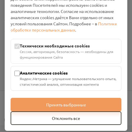
Промо-материалы
поведения Посетителей мы используем cookies и
аналогичные технологии. Согласие на использование
аналитических cookies даётся Вами отдельно от иных
Настройки cookies
условий пользования Сайтом. Подробнее – в
Политике
обработки персональных данных
.
Общество с ограниченной ответственностью «Смоленский
Проект Помним»
ИНН: 6700029207 ОГРН: 1256700001986
Технически необходимые cookies
Юридический адрес: 216790, Смоленская область, р-н
Сессия, авторизация, безопасность — необходимы для
Руднянский, г. Рудня, улица Западная, д. 26А, пом. 18
функционирования Сайта
Номер счёта: 40702810901130004287 в АО "АЛЬФА-БАНК"
Кор. счёт: 30101810200000000593
Аналитические cookies
Яндекс.Метрика — улучшение пользовательского опыта,
статистический анализ, оптимизация контента
Принять выбранные
info@pomnim.online
?
Отклонить все