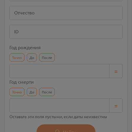
Отчество
ID
Год рождения
Точно
До
После
=
Год смерти
Точно
До
После
=
Оставьте эти поля пустыми, если даты неизвестны
Найти