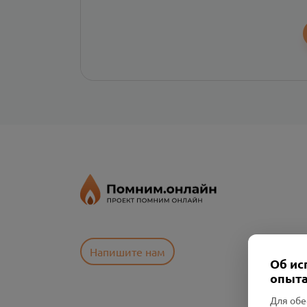
Напишите нам
Об ис
опыта
Для обе