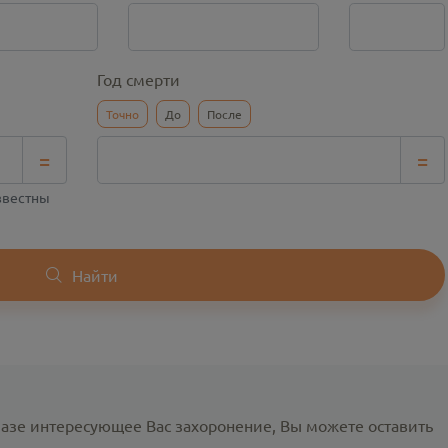
Год смерти
Точно
До
После
=
=
известны
Найти
базе интересующее Вас захоронение, Вы можете оставить