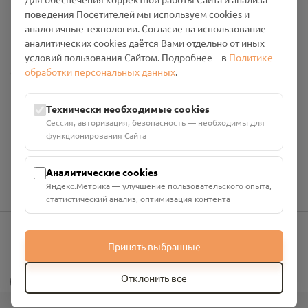
Промо-материалы
поведения Посетителей мы используем cookies и
аналогичные технологии. Согласие на использование
Настройки cookies
аналитических cookies даётся Вами отдельно от иных
условий пользования Сайтом. Подробнее – в
Политике
обработки персональных данных
.
Общество с ограниченной ответственностью «Смоленский
Проект Помним»
ИНН: 6700029207 ОГРН: 1256700001986
Технически необходимые cookies
Юридический адрес: 216790, Смоленская область, р-н
Сессия, авторизация, безопасность — необходимы для
Руднянский, г. Рудня, улица Западная, д. 26А, пом. 18
функционирования Сайта
Номер счёта: 40702810901130004287 в АО "АЛЬФА-БАНК"
Кор. счёт: 30101810200000000593
Аналитические cookies
Яндекс.Метрика — улучшение пользовательского опыта,
статистический анализ, оптимизация контента
Принять выбранные
info@pomnim.online
?
Отклонить все