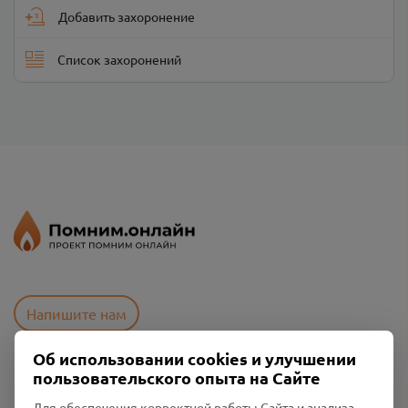
Добавить захоронение
Список захоронений
Напишите нам
Об использовании cookies и улучшении
пользовательского опыта на Сайте
Пользовательское соглашение
Политика конфиденциальности
Для обеспечения корректной работы Сайта и анализа