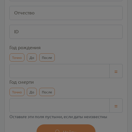
Отчество
ID
Год рождения
Точно
До
После
=
Год смерти
Точно
До
После
=
Оставьте эти поля пустыми, если даты неизвестны
Найти