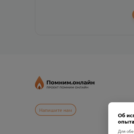
Напишите нам
Об ис
опыта
Для обе