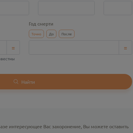
Год смерти
Точно
До
После
=
=
известны
Найти
базе интересующее Вас захоронение, Вы можете оставить