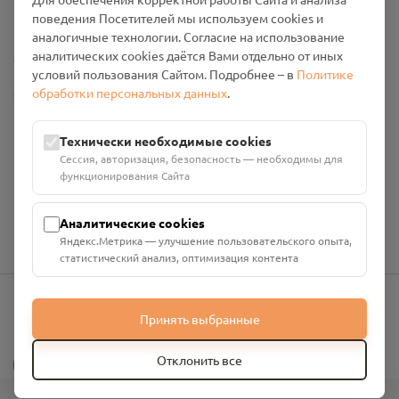
Промо-материалы
поведения Посетителей мы используем cookies и
аналогичные технологии. Согласие на использование
Настройки cookies
аналитических cookies даётся Вами отдельно от иных
условий пользования Сайтом. Подробнее – в
Политике
обработки персональных данных
.
Общество с ограниченной ответственностью «Смоленский
Проект Помним»
ИНН: 6700029207 ОГРН: 1256700001986
Технически необходимые cookies
Юридический адрес: 216790, Смоленская область, р-н
Сессия, авторизация, безопасность — необходимы для
Руднянский, г. Рудня, улица Западная, д. 26А, пом. 18
функционирования Сайта
Номер счёта: 40702810901130004287 в АО "АЛЬФА-БАНК"
Кор. счёт: 30101810200000000593
Аналитические cookies
Яндекс.Метрика — улучшение пользовательского опыта,
статистический анализ, оптимизация контента
Принять выбранные
info@pomnim.online
?
Отклонить все