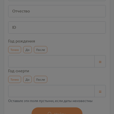
Отчество
ID
Год рождения
Точно
До
После
=
Год смерти
Точно
До
После
=
Оставьте эти поля пустыми, если даты неизвестны
Найти