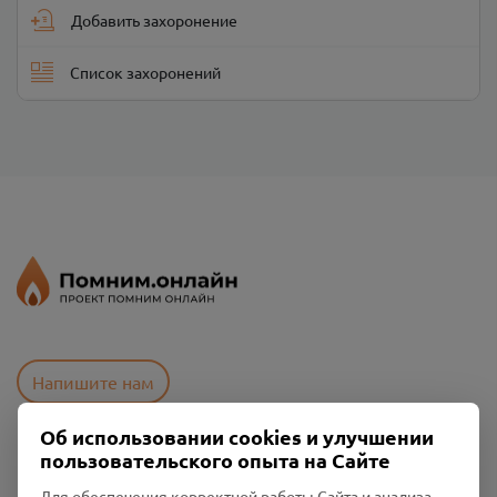
Добавить захоронение
Список захоронений
Напишите нам
Об использовании cookies и улучшении
пользовательского опыта на Сайте
Пользовательское соглашение
Политика конфиденциальности
Для обеспечения корректной работы Сайта и анализа