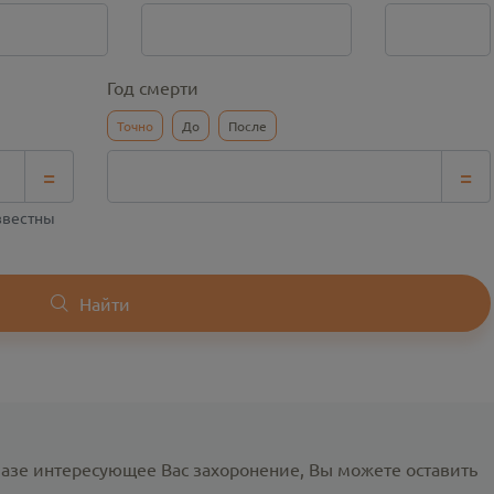
Год смерти
Точно
До
После
=
=
известны
Найти
базе интересующее Вас захоронение, Вы можете оставить