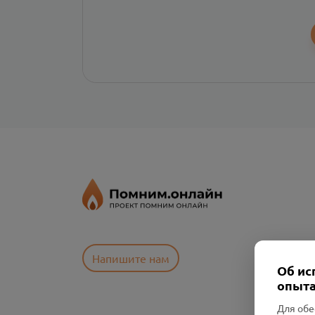
Напишите нам
Об ис
опыта
Для обе