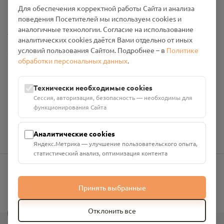
Промо-материалы
Для обеспечения корректной работы Сайта и анализа
поведения Посетителей мы используем cookies и
аналогичные технологии. Согласие на использование
Настройки cookies
аналитических cookies даётся Вами отдельно от иных
условий пользования Сайтом. Подробнее – в
Политике
Общество с ограниченной ответственностью «Смоленский
обработки персональных данных
.
Проект Помним»
ИНН: 6700029207 ОГРН: 1256700001986
Юридический адрес: 216790, Смоленская область, р-н
Технически необходимые cookies
Руднянский, г. Рудня, улица Западная, д. 26А, пом. 18
Сессия, авторизация, безопасность — необходимы для
Номер счёта: 40702810901130004287 в АО "АЛЬФА-БАНК"
функционирования Сайта
Кор. счёт: 30101810200000000593
Аналитические cookies
Яндекс.Метрика — улучшение пользовательского опыта,
статистический анализ, оптимизация контента
info@pomnim.online
Принять выбранные
?
Отклонить все