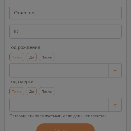
Отчество
ID
Год рождения
Точно
До
После
=
Год смерти
Точно
До
После
=
Оставьте эти поля пустыми, если даты неизвестны
Найти