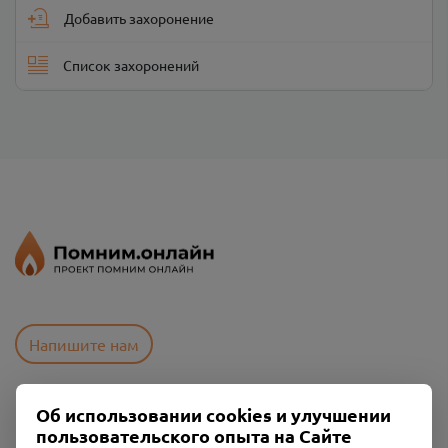
Добавить захоронение
Список захоронений
Напишите нам
Об использовании cookies и улучшении
Пользовательское соглашение
пользовательского опыта на Сайте
Политика конфиденциальности