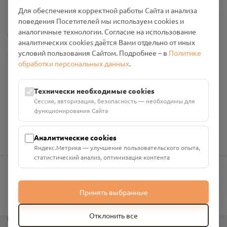
Промо-материалы
Для обеспечения корректной работы Сайта и анализа
поведения Посетителей мы используем cookies и
Настройки cookies
аналогичные технологии. Согласие на использование
аналитических cookies даётся Вами отдельно от иных
условий пользования Сайтом. Подробнее – в
Политике
Общество с ограниченной ответственностью «Смоленский
обработки персональных данных
.
Проект Помним»
ИНН: 6700029207 ОГРН: 1256700001986
Юридический адрес: 216790, Смоленская область, р-н
Технически необходимые cookies
Руднянский, г. Рудня, улица Западная, д. 26А, пом. 18
Сессия, авторизация, безопасность — необходимы для
Номер счёта: 40702810901130004287 в АО "АЛЬФА-БАНК"
функционирования Сайта
Кор. счёт: 30101810200000000593
Аналитические cookies
Яндекс.Метрика — улучшение пользовательского опыта,
статистический анализ, оптимизация контента
info@pomnim.online
Принять выбранные
?
Отклонить все