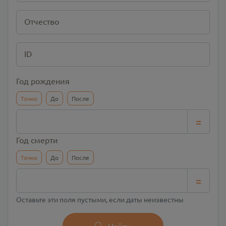
Отчество
ID
Год рождения
Точно
До
После
=
Год смерти
Точно
До
После
=
Оставьте эти поля пустыми, если даты неизвестны
Найти