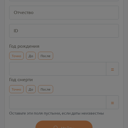
Отчество
ID
Год рождения
Точно
До
После
=
Год смерти
Точно
До
После
=
Оставьте эти поля пустыми, если даты неизвестны
Найти