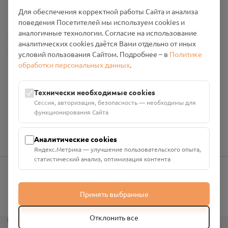
Промо-материалы
Для обеспечения корректной работы Сайта и анализа
поведения Посетителей мы используем cookies и
Настройки cookies
аналогичные технологии. Согласие на использование
аналитических cookies даётся Вами отдельно от иных
Общество с ограниченной ответственностью «Смоленский
условий пользования Сайтом. Подробнее – в
Политике
Проект Помним»
обработки персональных данных
.
ИНН: 6700029207 ОГРН: 1256700001986
Юридический адрес: 216790, Смоленская область, р-н
Технически необходимые cookies
Руднянский, г. Рудня, улица Западная, д. 26А, пом. 18
Сессия, авторизация, безопасность — необходимы для
Номер счёта: 40702810901130004287 в АО "АЛЬФА-БАНК"
функционирования Сайта
Кор. счёт: 30101810200000000593
Аналитические cookies
Яндекс.Метрика — улучшение пользовательского опыта,
статистический анализ, оптимизация контента
info@pomnim.online
Принять выбранные
?
Отклонить все