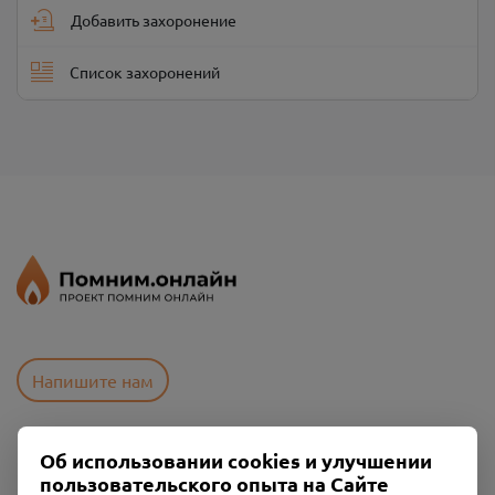
Добавить захоронение
Список захоронений
Напишите нам
Об использовании cookies и улучшении
Пользовательское соглашение
пользовательского опыта на Сайте
Политика конфиденциальности