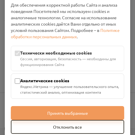
Промо-материалы
Для обеспечения корректной работы Сайта и анализа
поведения Посетителей мы используем cookies и
аналогичные технологии. Согласие на использование
Настройки cookies
аналитических cookies даётся Вами отдельно от иных
условий пользования Сайтом. Подробнее – в
Политике
Общество с ограниченной ответственностью «Смоленский
обработки персональных данных
.
Проект Помним»
ИНН: 6700029207 ОГРН: 1256700001986
Юридический адрес: 216790, Смоленская область, р-н
Технически необходимые cookies
Руднянский, г. Рудня, улица Западная, д. 26А, пом. 18
Сессия, авторизация, безопасность — необходимы для
Номер счёта: 40702810901130004287 в АО "АЛЬФА-БАНК"
функционирования Сайта
Кор. счёт: 30101810200000000593
Аналитические cookies
Яндекс.Метрика — улучшение пользовательского опыта,
статистический анализ, оптимизация контента
info@pomnim.online
Принять выбранные
?
Отклонить все