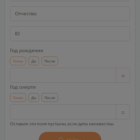
Отчество
ID
Год рождения
Точно
До
После
=
Год смерти
Точно
До
После
=
Оставьте эти поля пустыми, если даты неизвестны
Найти