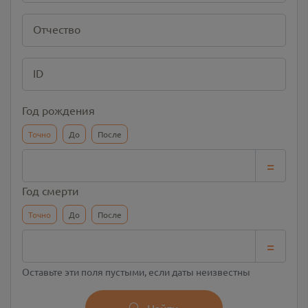
Отчество
ID
Год рождения
Точно
До
После
=
Год смерти
Точно
До
После
=
Оставьте эти поля пустыми, если даты неизвестны
Найти