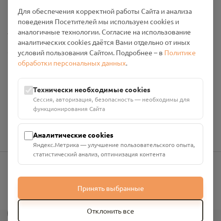
Промо-материалы
Для обеспечения корректной работы Сайта и анализа
поведения Посетителей мы используем cookies и
Настройки cookies
аналогичные технологии. Согласие на использование
аналитических cookies даётся Вами отдельно от иных
Общество с ограниченной ответственностью «Смоленский
условий пользования Сайтом. Подробнее – в
Политике
Проект Помним»
обработки персональных данных
.
ИНН: 6700029207 ОГРН: 1256700001986
Юридический адрес: 216790, Смоленская область, р-н
Технически необходимые cookies
Руднянский, г. Рудня, улица Западная, д. 26А, пом. 18
Сессия, авторизация, безопасность — необходимы для
Номер счёта: 40702810901130004287 в АО "АЛЬФА-БАНК"
функционирования Сайта
Кор. счёт: 30101810200000000593
Аналитические cookies
Яндекс.Метрика — улучшение пользовательского опыта,
статистический анализ, оптимизация контента
info@pomnim.online
Принять выбранные
?
Отклонить все