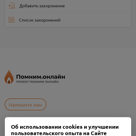
Добавить захоронение
Список захоронений
Напишите нам
Об использовании cookies и улучшении
Пользовательское соглашение
пользовательского опыта на Сайте
Политика конфиденциальности