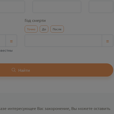
Год смерти
Точно
До
После
=
=
известны
Найти
базе интересующее Вас захоронение, Вы можете оставить