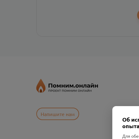
Напишите нам
Об ис
опыта
Для обе