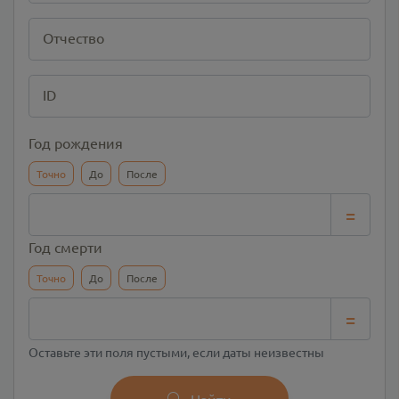
Отчество
ID
Год рождения
Точно
До
После
=
Год смерти
Точно
До
После
=
Оставьте эти поля пустыми, если даты неизвестны
Найти