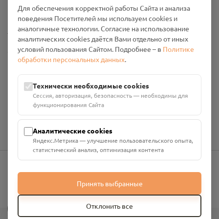
Промо-материалы
Для обеспечения корректной работы Сайта и анализа
поведения Посетителей мы используем cookies и
аналогичные технологии. Согласие на использование
Настройки cookies
аналитических cookies даётся Вами отдельно от иных
условий пользования Сайтом. Подробнее – в
Политике
Общество с ограниченной ответственностью «Смоленский
обработки персональных данных
.
Проект Помним»
ИНН: 6700029207 ОГРН: 1256700001986
Юридический адрес: 216790, Смоленская область, р-н
Технически необходимые cookies
Руднянский, г. Рудня, улица Западная, д. 26А, пом. 18
Сессия, авторизация, безопасность — необходимы для
Номер счёта: 40702810901130004287 в АО "АЛЬФА-БАНК"
функционирования Сайта
Кор. счёт: 30101810200000000593
Аналитические cookies
Яндекс.Метрика — улучшение пользовательского опыта,
статистический анализ, оптимизация контента
info@pomnim.online
Принять выбранные
?
Отклонить все